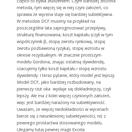
często to bywa złudzeniem. Czym bardziej złożona
metoda, tym więcej się w niej czyni założeń, co
sprawia że wycena staje się bardziej subiektywna.
W metodzie DCF musimy na przykład na
poszczególne lata zaprognozować przepływy,
strukturę finansowania, koszt kapitału (czyli w tym
współczynnik β, stopę zwrotu rynkową, stopę
zwrotu pozbawioną ryzyka), stopę wzrostu w
okresie rezydualnym. W znacznie prostszym
modelu Gordona, znając ostatnią dywidendę,
szacujemy tylko koszt kapitału i stopę wzrostu
dywidendy. I teraz pytanie, który model jest lepszy.
Model DCF, jako bardziej rozbudowany, na
pierwszy rzut oka wydaje się dokładniejszy, czyli
lepszy. Ale ma z kolei więcej czynionych założeń,
więc jest bardziej narażony na subiektywność.
Uważam, że więcej niedokładności w wycenach
bierze się z nieuniknionej subiektywności, niż z
pewnego prostactwa stosowanego modelu.
Ulegamy tutaj pewnej magii Excela.