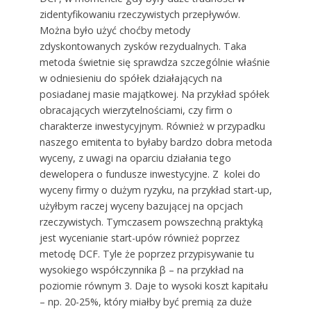
zidentyfikowaniu rzeczywistych przepływów.
Można było użyć choćby metody
zdyskontowanych zysków rezydualnych. Taka
metoda świetnie się sprawdza szczególnie właśnie
w odniesieniu do spółek działających na
posiadanej masie majątkowej. Na przykład spółek
obracających wierzytelnościami, czy firm o
charakterze inwestycyjnym. Również w przypadku
naszego emitenta to byłaby bardzo dobra metoda
wyceny, z uwagi na oparciu działania tego
dewelopera o fundusze inwestycyjne. Z kolei do
wyceny firmy o dużym ryzyku, na przykład start-up,
użyłbym raczej wyceny bazującej na opcjach
rzeczywistych. Tymczasem powszechną praktyką
jest wycenianie start-upów również poprzez
metodę DCF. Tyle że poprzez przypisywanie tu
wysokiego współczynnika β – na przykład na
poziomie równym 3. Daje to wysoki koszt kapitału
– np. 20-25%, który miałby być premią za duże