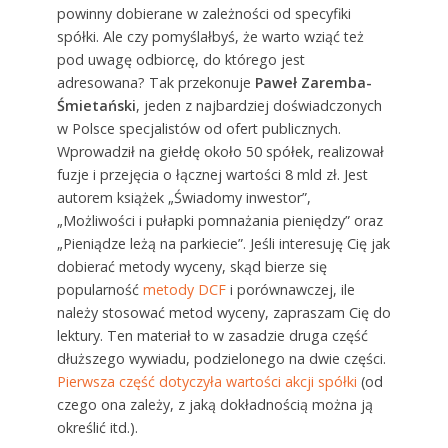
powinny dobierane w zależności od specyfiki
spółki. Ale czy pomyślałbyś, że warto wziąć też
pod uwagę odbiorcę, do którego jest
adresowana? Tak przekonuje
Paweł Zaremba-
Śmietański
, jeden z najbardziej doświadczonych
w Polsce specjalistów od ofert publicznych.
Wprowadził na giełdę około 50 spółek, realizował
fuzje i przejęcia o łącznej wartości 8 mld zł. Jest
autorem książek „Świadomy inwestor”,
„Możliwości i pułapki pomnażania pieniędzy” oraz
„Pieniądze leżą na parkiecie”. Jeśli interesuję Cię jak
dobierać metody wyceny, skąd bierze się
popularność
metody DCF
i porównawczej, ile
należy stosować metod wyceny, zapraszam Cię do
lektury. Ten materiał to w zasadzie druga część
dłuższego wywiadu, podzielonego na dwie części.
Pierwsza część dotyczyła wartości akcji spółki
(od
czego ona zależy, z jaką dokładnością można ją
określić itd.).