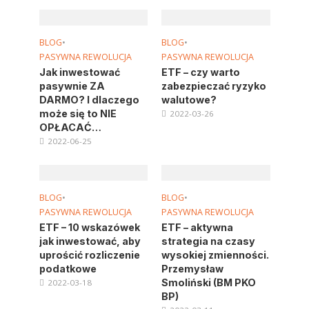
BLOG
•
BLOG
•
PASYWNA REWOLUCJA
PASYWNA REWOLUCJA
Jak inwestować
ETF – czy warto
pasywnie ZA
zabezpieczać ryzyko
DARMO? I dlaczego
walutowe?
może się to NIE
2022-03-26
OPŁACAĆ…
2022-06-25
BLOG
•
BLOG
•
PASYWNA REWOLUCJA
PASYWNA REWOLUCJA
ETF – 10 wskazówek
ETF – aktywna
jak inwestować, aby
strategia na czasy
uprościć rozliczenie
wysokiej zmienności.
podatkowe
Przemysław
Smoliński (BM PKO
2022-03-18
BP)