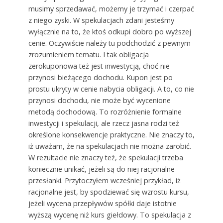
musimy sprzedawać, możemy je trzymać i czerpać
z niego zyski. W spekulacjach zdani jesteśmy
wyłącznie na to, że ktoś odkupi dobro po wyższej
cenie. Oczywiście należy tu podchodzić z pewnym
zrozumieniem tematu. I tak obligacja
zerokuponowa też jest inwestycją, choć nie
przynosi bieżącego dochodu. Kupon jest po
prostu ukryty w cenie nabycia obligacji. A to, co nie
przynosi dochodu, nie może być wycenione
metodą dochodową. To rozróżnienie formalne
inwestycji i spekulacji, ale rzecz jasna rodzi też
określone konsekwencje praktyczne. Nie znaczy to,
iż uważam, że na spekulacjach nie można zarobić.
W rezultacie nie znaczy też, że spekulacji trzeba
koniecznie unikać, jeżeli są do niej racjonalne
przesłanki. Przytoczyłem wcześniej przykład, iż
racjonalne jest, by spodziewać się wzrostu kursu,
jeżeli wycena przepływów spółki daje istotnie
wyższą wycenę niż kurs giełdowy. To spekulacja z