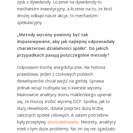
zysk z dywidendy. Liczenie na dywidendy to
mechanizm inwestycyjny, a liczenie na to, że ktoś
drożej odkupi nasze akcje, to mechanizm
spekulacyjny.
„Metody wyceny powinny być tak
dopasowywane, aby jak najlepiej odpowiadały
charakterowi działalności spółki”.
Do jakich
przypadkach pasują poszczególne metody?
Odpowiem trochę anegdotycznie. Ale historia
prawdziwa. Jeden z czołowych polskich
deweloperów chciał wejść na giełdę. Sprawa
jednak wciąż rozbijała się o kwestie wyceny.
Mianowicie analitycy domu maklerskiego upierali
się, że muszą zrobić wycenę DCF. Spółka, jak to
duży deweloper, działał poprzez dużą liczbę
zależnych spółek celowych. A zatem potrzebne
były przepływy
skonsolidowane
. Niestety, analitycy
mieli z tym duże problemy. Nic im się nie zgadzało.