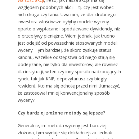
wartość akcji
, ile to, jak nasza akcja ma się
względem podobnych akcji – tj. czy jest wobec
nich droga czy tania. Uważam, że dla drobnego
inwestora właściwsze byłyby modele wyceny
oparte o wypłacane i spodziewane dywidendy, niż
o przepływy pieniężne. Wiem jednak, jak trudno
jest odejść od powszechnie stosowanych modeli
wyceny. Tym bardziej, że skoro zyskuje status
kanonu, wszelkie odstępstwa od niego stają się
podejrzane, nie tylko dla inwestorów, ale również
dla instytucji, w ten czy inny sposób nadzorujących
rynek, tak jak KNF, depozytariusz czy biegły
rewident. Kto ma się ochotę przed nimi tłumaczyć,
że zastosował mniej konwencjonalny sposób
wyceny?
Czy bardziej złożone metody są lepsze?
Generalnie, im metoda wyceny jest bardziej
złożona, tym wydaje się dokładniejsza. Jednak