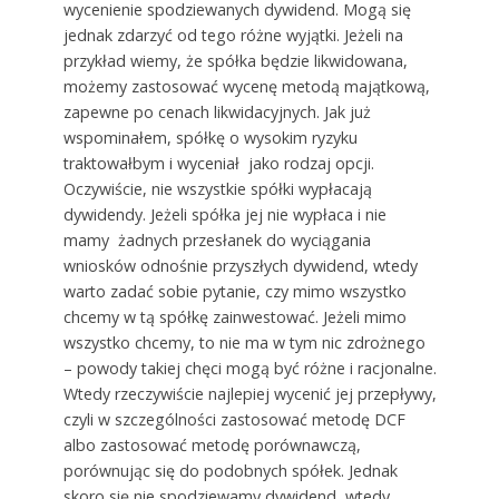
wycenienie spodziewanych dywidend. Mogą się
jednak zdarzyć od tego różne wyjątki. Jeżeli na
przykład wiemy, że spółka będzie likwidowana,
możemy zastosować wycenę metodą majątkową,
zapewne po cenach likwidacyjnych. Jak już
wspominałem, spółkę o wysokim ryzyku
traktowałbym i wyceniał jako rodzaj opcji.
Oczywiście, nie wszystkie spółki wypłacają
dywidendy. Jeżeli spółka jej nie wypłaca i nie
mamy żadnych przesłanek do wyciągania
wniosków odnośnie przyszłych dywidend, wtedy
warto zadać sobie pytanie, czy mimo wszystko
chcemy w tą spółkę zainwestować. Jeżeli mimo
wszystko chcemy, to nie ma w tym nic zdrożnego
– powody takiej chęci mogą być różne i racjonalne.
Wtedy rzeczywiście najlepiej wycenić jej przepływy,
czyli w szczególności zastosować metodę DCF
albo zastosować metodę porównawczą,
porównując się do podobnych spółek. Jednak
skoro się nie spodziewamy dywidend, wtedy