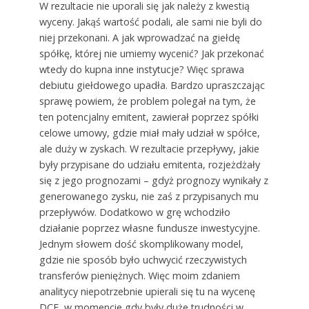
W rezultacie nie uporali się jak należy z kwestią
wyceny. Jakąś wartość podali, ale sami nie byli do
niej przekonani. A jak wprowadzać na giełdę
spółkę, której nie umiemy wycenić? Jak przekonać
wtedy do kupna inne instytucje? Więc sprawa
debiutu giełdowego upadła. Bardzo upraszczając
sprawę powiem, że problem polegał na tym, że
ten potencjalny emitent, zawierał poprzez spółki
celowe umowy, gdzie miał mały udział w spółce,
ale duży w zyskach. W rezultacie przepływy, jakie
były przypisane do udziału emitenta, rozjeżdżały
się z jego prognozami – gdyż prognozy wynikały z
generowanego zysku, nie zaś z przypisanych mu
przepływów. Dodatkowo w grę wchodziło
działanie poprzez własne fundusze inwestycyjne.
Jednym słowem dość skomplikowany model,
gdzie nie sposób było uchwycić rzeczywistych
transferów pieniężnych. Więc moim zdaniem
analitycy niepotrzebnie upierali się tu na wycenę
DCF, w momencie gdy były duże trudności w