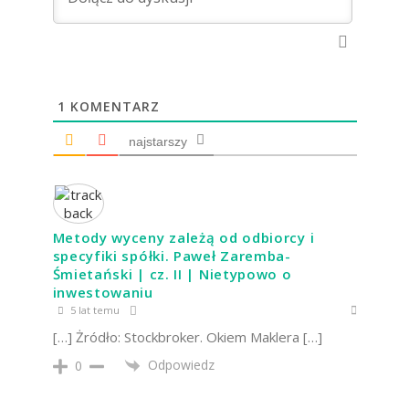
1
KOMENTARZ
najstarszy
Metody wyceny zależą od odbiorcy i
specyfiki spółki. Paweł Zaremba-
Śmietański | cz. II | Nietypowo o
inwestowaniu
5 lat temu
[…] Żródło: Stockbroker. Okiem Maklera […]
Odpowiedz
0