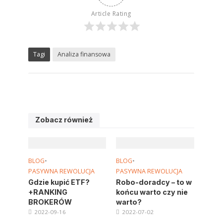
Article Rating
Tagi
Analiza finansowa
Zobacz również
BLOG
•
BLOG
•
PASYWNA REWOLUCJA
PASYWNA REWOLUCJA
Gdzie kupić ETF?
Robo-doradcy – to w
+RANKING
końcu warto czy nie
BROKERÓW
warto?
2022-09-16
2022-07-02