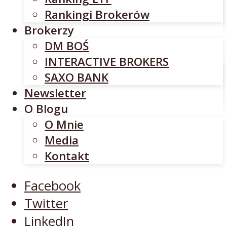
INTERACTIVE BROKERS
Rankingi Brokerów
SAXO BANK
Brokerzy
Newsletter
DM BOŚ
O Blogu
INTERACTIVE BROKERS
O Mnie
SAXO BANK
Media
Newsletter
Kontakt
O Blogu
O Mnie
Facebook
Media
Twitter
Kontakt
LinkedIn
YouTube
Facebook
Twitter
LinkedIn