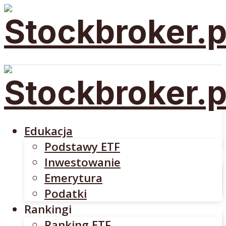
Edukacja
Podstawy ETF
Inwestowanie
Emerytura
Edukacja
Podatki
Podstawy ETF
Rankingi
Inwestowanie
Ranking ETF
Emerytura
Rankingi Brokerów
Podatki
Brokerzy
Rankingi
DM BOŚ
Ranking ETF