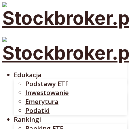
Edukacja
Podstawy ETF
Inwestowanie
Emerytura
Edukacja
Podatki
Podstawy ETF
Rankingi
Inwestowanie
Ranking ETF
Emerytura
Rankingi Brokerów
Podatki
Brokerzy
Rankingi
DM BOŚ
Ranking ETF