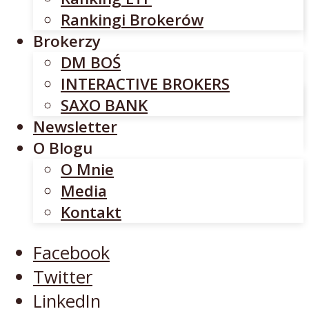
INTERACTIVE BROKERS
Rankingi Brokerów
SAXO BANK
Brokerzy
Newsletter
DM BOŚ
O Blogu
INTERACTIVE BROKERS
O Mnie
SAXO BANK
Media
Newsletter
Kontakt
O Blogu
O Mnie
Facebook
Media
Twitter
Kontakt
LinkedIn
YouTube
Facebook
Twitter
LinkedIn