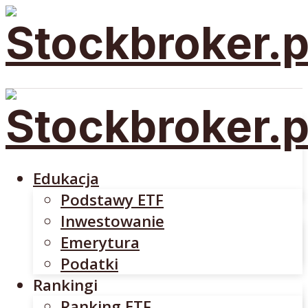
Edukacja
Podstawy ETF
Inwestowanie
Emerytura
Edukacja
Podatki
Podstawy ETF
Rankingi
Inwestowanie
Ranking ETF
Emerytura
Rankingi Brokerów
Podatki
Brokerzy
Rankingi
DM BOŚ
Ranking ETF