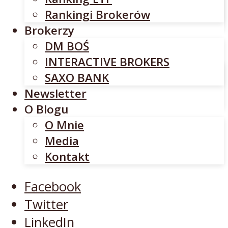
INTERACTIVE BROKERS
Rankingi Brokerów
SAXO BANK
Brokerzy
Newsletter
DM BOŚ
O Blogu
INTERACTIVE BROKERS
O Mnie
SAXO BANK
Media
Newsletter
Kontakt
O Blogu
O Mnie
Facebook
Media
Twitter
Kontakt
LinkedIn
YouTube
Facebook
Twitter
LinkedIn