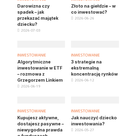
Darowizna czy
Złoto na giełdzie – w
spadek – jak
co inwestować?
przekazać majątek
2026-06-26
dziecku?
2026-07-03
INWESTOWANIE
INWESTOWANIE
Algorytmiczne
3 strategie na
inwestowanie w ETF
ekstremalną
– rozmowa z
koncentrację rynków
Grzegorzem Linkiem
2026-06-12
2026-06-19
INWESTOWANIE
INWESTOWANIE
Kupujesz aktywne,
Jak nauczyć dziecko
dostajesz pasywne –
inwestowania?
niewygodna prawda
2026-05-27
o funduszach