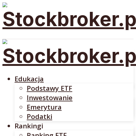
Edukacja
Podstawy ETF
Inwestowanie
Emerytura
Edukacja
Podatki
Podstawy ETF
Rankingi
Inwestowanie
Ranking ETF
Emerytura
Rankingi Brokerów
Podatki
Brokerzy
Rankingi
DM BOŚ
Ranking ETF