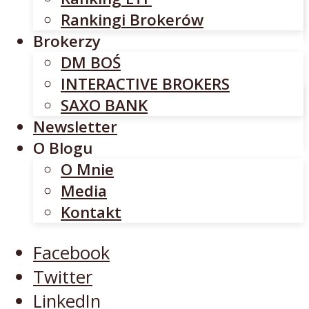
INTERACTIVE BROKERS
Rankingi Brokerów
SAXO BANK
Brokerzy
Newsletter
DM BOŚ
O Blogu
INTERACTIVE BROKERS
O Mnie
SAXO BANK
Media
Newsletter
Kontakt
O Blogu
O Mnie
Facebook
Media
Twitter
Kontakt
LinkedIn
YouTube
Facebook
Twitter
LinkedIn