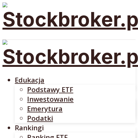
Edukacja
Podstawy ETF
Inwestowanie
Emerytura
Edukacja
Podatki
Podstawy ETF
Rankingi
Inwestowanie
Ranking ETF
Emerytura
Rankingi Brokerów
Podatki
Brokerzy
Rankingi
DM BOŚ
Ranking ETF