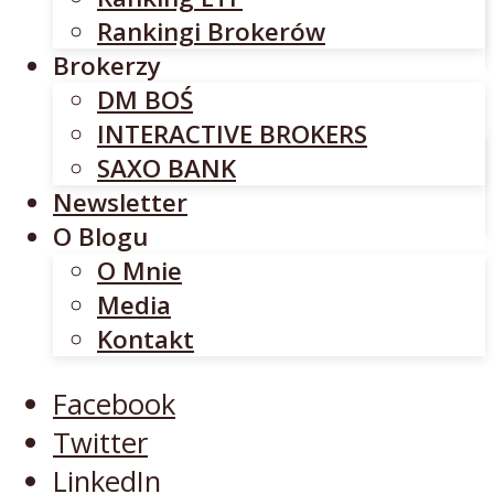
INTERACTIVE BROKERS
Rankingi Brokerów
SAXO BANK
Brokerzy
Newsletter
DM BOŚ
O Blogu
INTERACTIVE BROKERS
O Mnie
SAXO BANK
Media
Newsletter
Kontakt
O Blogu
O Mnie
Facebook
Media
Twitter
Kontakt
LinkedIn
YouTube
Facebook
Twitter
LinkedIn