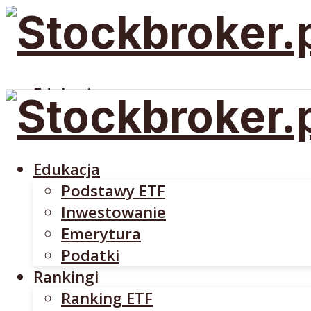
Edukacja
Podstawy ETF
Inwestowanie
Emerytura
Edukacja
Podatki
Podstawy ETF
Rankingi
Inwestowanie
Ranking ETF
Emerytura
Rankingi Brokerów
Podatki
Brokerzy
Rankingi
DM BOŚ
Ranking ETF
INTERACTIVE BROKERS