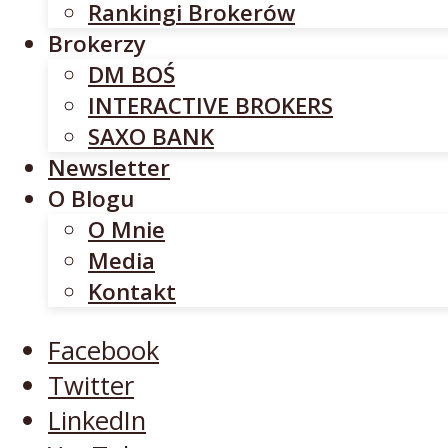
Rankingi Brokerów
SAXO BANK
Brokerzy
Newsletter
DM BOŚ
O Blogu
INTERACTIVE BROKERS
O Mnie
SAXO BANK
Media
Newsletter
Kontakt
O Blogu
O Mnie
Facebook
Media
Twitter
Kontakt
LinkedIn
YouTube
Facebook
Twitter
LinkedIn