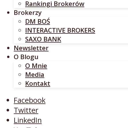
Rankingi Brokerów
SAXO BANK
Brokerzy
Newsletter
DM BOŚ
O Blogu
INTERACTIVE BROKERS
O Mnie
SAXO BANK
Media
Newsletter
Kontakt
O Blogu
O Mnie
Facebook
Media
Twitter
Kontakt
LinkedIn
YouTube
Facebook
Twitter
LinkedIn