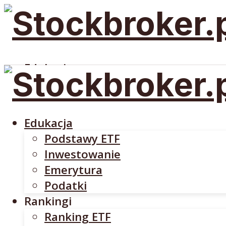
Edukacja
Podstawy ETF
Inwestowanie
Emerytura
Edukacja
Podatki
Podstawy ETF
Rankingi
Inwestowanie
Ranking ETF
Emerytura
Rankingi Brokerów
Podatki
Brokerzy
Rankingi
DM BOŚ
Ranking ETF
INTERACTIVE BROKERS