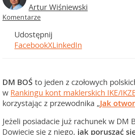
Artur Wiśniewski
Komentarze
Udostępnij
Facebook
X
LinkedIn
DM BOŚ
to jeden z czołowych polski
w
Rankingu kont maklerskich IKE/IKZ
korzystając z przewodnika „
Jak otwo
Jeżeli posiadacie już rachunek w DM B
Dowiecie się z niego,
jak poruszać s