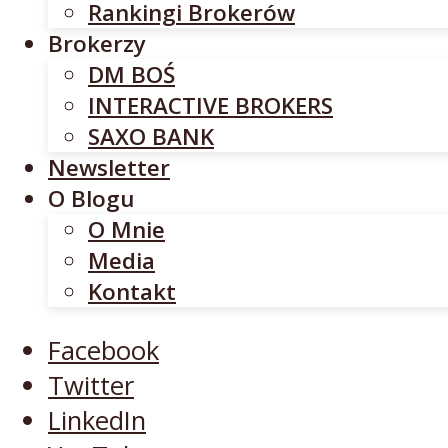
Rankingi Brokerów
SAXO BANK
Brokerzy
Newsletter
DM BOŚ
O Blogu
INTERACTIVE BROKERS
O Mnie
SAXO BANK
Media
Newsletter
Kontakt
O Blogu
O Mnie
Facebook
Media
Twitter
Kontakt
LinkedIn
YouTube
Facebook
Twitter
LinkedIn