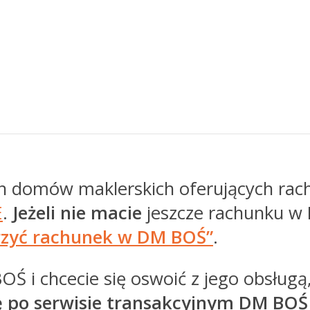
ch domów maklerskich oferujących rach
E
.
Jeżeli nie macie
jeszcze rachunku w
rzyć rachunek w DM BOŚ”
.
OŚ i chcecie się oswoić z jego obsługą
ię po serwisie transakcyjnym DM BOŚ