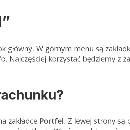
l”
k główny. W górnym menu są zakładki 
fo. Najczęściej korzystać będziemy z z
 rachunku?
na zakładce
Portfel
. Z lewej strony są 