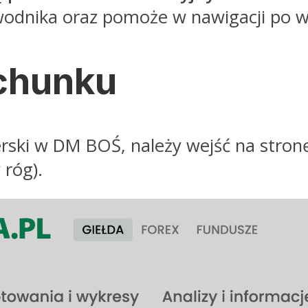
ewodnika oraz pomoże w nawigacji po w
chunku
ski w DM BOŚ, należy wejść na stronę 
 róg).