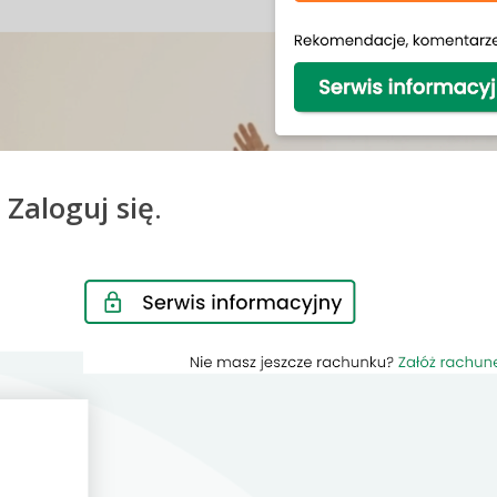
m
Zaloguj się
.