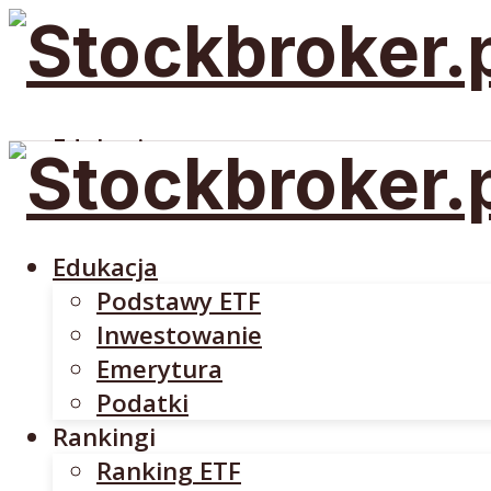
Edukacja
Podstawy ETF
Inwestowanie
Emerytura
Edukacja
Podatki
Podstawy ETF
Rankingi
Inwestowanie
Ranking ETF
Emerytura
Rankingi Brokerów
Podatki
Brokerzy
Rankingi
DM BOŚ
Ranking ETF
INTERACTIVE BROKERS