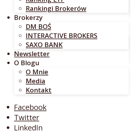
INTERACTIVE BROKERS
Rankingi Brokerów
SAXO BANK
Brokerzy
Newsletter
DM BOŚ
O Blogu
INTERACTIVE BROKERS
O Mnie
SAXO BANK
Media
Newsletter
Kontakt
O Blogu
O Mnie
Facebook
Media
Twitter
Kontakt
LinkedIn
YouTube
Facebook
Twitter
LinkedIn