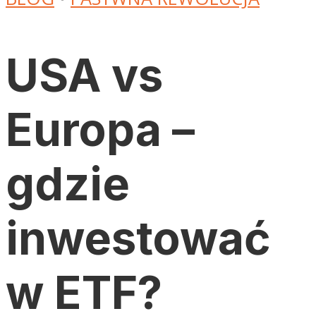
USA vs
Europa –
gdzie
inwestować
w ETF?