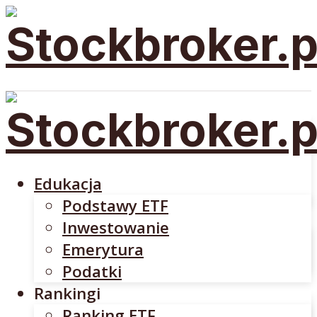
Edukacja
Podstawy ETF
Inwestowanie
Emerytura
Edukacja
Podatki
Podstawy ETF
Rankingi
Inwestowanie
Ranking ETF
Emerytura
Rankingi Brokerów
Podatki
Brokerzy
Rankingi
DM BOŚ
Ranking ETF