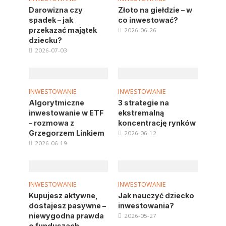
Darowizna czy
Złoto na giełdzie – w
spadek – jak
co inwestować?
przekazać majątek
2026-06-26
dziecku?
2026-07-03
INWESTOWANIE
INWESTOWANIE
Algorytmiczne
3 strategie na
inwestowanie w ETF
ekstremalną
– rozmowa z
koncentrację rynków
Grzegorzem Linkiem
2026-06-12
2026-06-19
INWESTOWANIE
INWESTOWANIE
Kupujesz aktywne,
Jak nauczyć dziecko
dostajesz pasywne –
inwestowania?
niewygodna prawda
2026-05-27
o funduszach