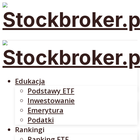
Edukacja
Podstawy ETF
Inwestowanie
Emerytura
Edukacja
Podatki
Podstawy ETF
Rankingi
Inwestowanie
Ranking ETF
Emerytura
Rankingi Brokerów
Podatki
Brokerzy
Rankingi
DM BOŚ
Ranking ETF