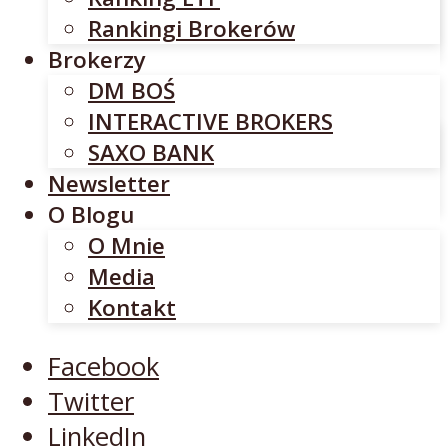
INTERACTIVE BROKERS
Rankingi Brokerów
SAXO BANK
Brokerzy
Newsletter
DM BOŚ
O Blogu
INTERACTIVE BROKERS
O Mnie
SAXO BANK
Media
Newsletter
Kontakt
O Blogu
O Mnie
Facebook
Media
Twitter
Kontakt
LinkedIn
YouTube
Facebook
Twitter
LinkedIn