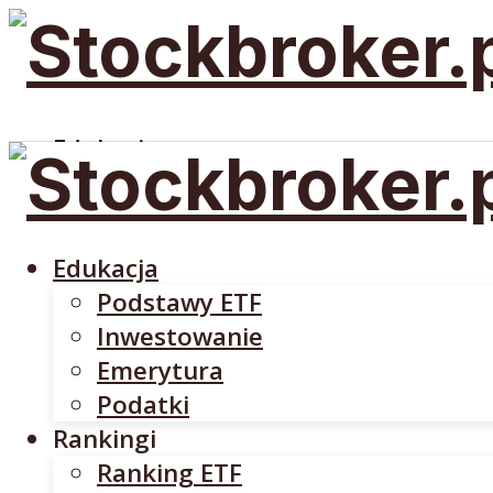
Edukacja
Podstawy ETF
Inwestowanie
Emerytura
Edukacja
Podatki
Podstawy ETF
Rankingi
Inwestowanie
Ranking ETF
Emerytura
Rankingi Brokerów
Podatki
Brokerzy
Rankingi
DM BOŚ
Ranking ETF
INTERACTIVE BROKERS