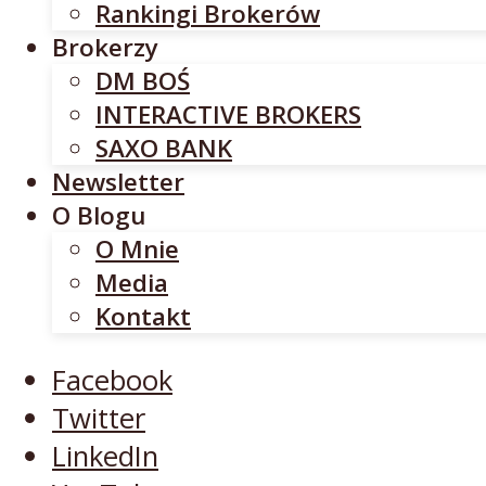
Rankingi Brokerów
SAXO BANK
Brokerzy
Newsletter
DM BOŚ
O Blogu
INTERACTIVE BROKERS
O Mnie
SAXO BANK
Media
Newsletter
Kontakt
O Blogu
O Mnie
Facebook
Media
Twitter
Kontakt
LinkedIn
YouTube
Facebook
Twitter
LinkedIn