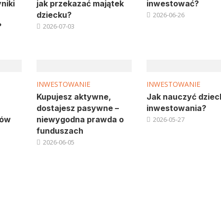
niki
jak przekazać majątek
inwestować?
dziecku?
2026-06-26
?
2026-07-03
INWESTOWANIE
INWESTOWANIE
Kupujesz aktywne,
Jak nauczyć dziec
dostajesz pasywne –
inwestowania?
ków
niewygodna prawda o
2026-05-27
funduszach
2026-06-05