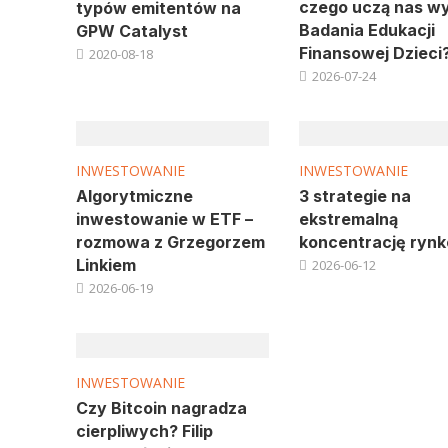
czego uczą nas wy
typów emitentów na
Badania Edukacji
GPW Catalyst
Finansowej Dzieci
2020-08-18
2026-07-24
INWESTOWANIE
INWESTOWANIE
Algorytmiczne
3 strategie na
inwestowanie w ETF –
ekstremalną
rozmowa z Grzegorzem
koncentrację ryn
Linkiem
2026-06-12
2026-06-19
INWESTOWANIE
Czy Bitcoin nagradza
cierpliwych? Filip