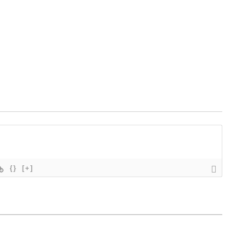
{}
[+]