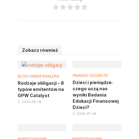
Zobacz również
FINANSE OSOBISTE
BLOG
•
OKIEM MAKLERA
Dzieci i pieniądze:
Rodzaje obligacji – 8
czego uczą nas
typów emitentów na
wyniki Badania
GPW Catalyst
Edukacji Finansowej
2020-08-18
Dzieci?
2026-07-24
INWESTOWANIE
INWESTOWANIE