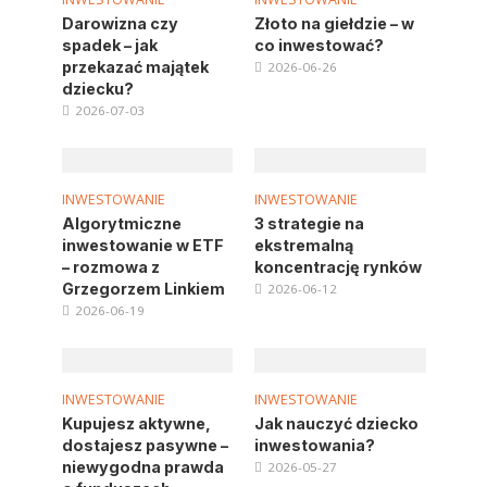
Darowizna czy
Złoto na giełdzie – w
spadek – jak
co inwestować?
przekazać majątek
2026-06-26
dziecku?
2026-07-03
INWESTOWANIE
INWESTOWANIE
Algorytmiczne
3 strategie na
inwestowanie w ETF
ekstremalną
– rozmowa z
koncentrację rynków
Grzegorzem Linkiem
2026-06-12
2026-06-19
INWESTOWANIE
INWESTOWANIE
Kupujesz aktywne,
Jak nauczyć dziecko
dostajesz pasywne –
inwestowania?
niewygodna prawda
2026-05-27