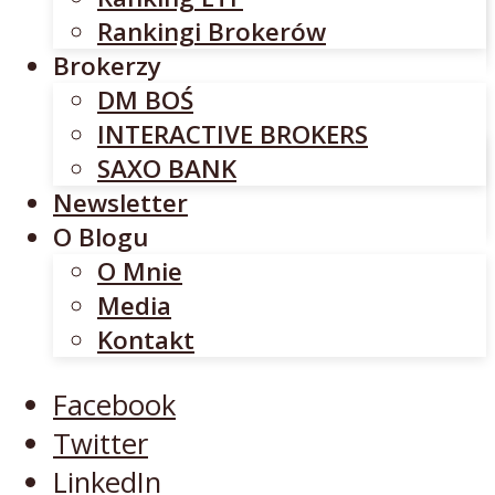
INTERACTIVE BROKERS
Rankingi Brokerów
SAXO BANK
Brokerzy
Newsletter
DM BOŚ
O Blogu
INTERACTIVE BROKERS
O Mnie
SAXO BANK
Media
Newsletter
Kontakt
O Blogu
O Mnie
Facebook
Media
Twitter
Kontakt
LinkedIn
YouTube
Facebook
Twitter
LinkedIn