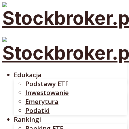
Edukacja
Podstawy ETF
Inwestowanie
Emerytura
Edukacja
Podatki
Podstawy ETF
Rankingi
Inwestowanie
Ranking ETF
Emerytura
Rankingi Brokerów
Podatki
Brokerzy
Rankingi
DM BOŚ
Ranking ETF