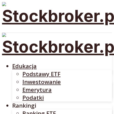
Edukacja
Podstawy ETF
Inwestowanie
Emerytura
Edukacja
Podatki
Podstawy ETF
Rankingi
Inwestowanie
Ranking ETF
Emerytura
Rankingi Brokerów
Podatki
Brokerzy
Rankingi
DM BOŚ
Ranking ETF