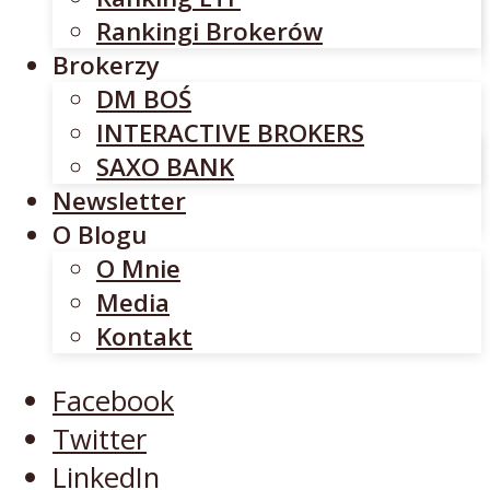
INTERACTIVE BROKERS
Rankingi Brokerów
SAXO BANK
Brokerzy
Newsletter
DM BOŚ
O Blogu
INTERACTIVE BROKERS
O Mnie
SAXO BANK
Media
Newsletter
Kontakt
O Blogu
O Mnie
Facebook
Media
Twitter
Kontakt
LinkedIn
YouTube
Facebook
Twitter
LinkedIn