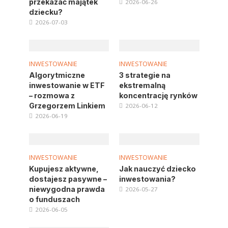
przekazać majątek
2026-06-26
dziecku?
2026-07-03
INWESTOWANIE
INWESTOWANIE
Algorytmiczne
3 strategie na
inwestowanie w ETF
ekstremalną
– rozmowa z
koncentrację rynków
Grzegorzem Linkiem
2026-06-12
2026-06-19
INWESTOWANIE
INWESTOWANIE
Kupujesz aktywne,
Jak nauczyć dziecko
dostajesz pasywne –
inwestowania?
niewygodna prawda
2026-05-27
o funduszach
2026-06-05