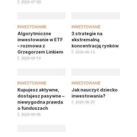
2026-07-03
INWESTOWANIE
INWESTOWANIE
Algorytmiczne
3 strategie na
inwestowanie w ETF
ekstremalną
– rozmowa z
koncentrację rynków
Grzegorzem Linkiem
2026-06-12
2026-06-19
INWESTOWANIE
INWESTOWANIE
Kupujesz aktywne,
Jak nauczyć dziecko
dostajesz pasywne –
inwestowania?
niewygodna prawda
2026-05-27
o funduszach
2026-06-05