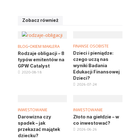
Zobacz również
FINANSE OSOBISTE
BLOG
•
OKIEM MAKLERA
Dzieci i pieniądze:
Rodzaje obligacji – 8
czego uczą nas
typów emitentów na
wyniki Badania
GPW Catalyst
Edukacji Finansowej
2020-08-18
Dzieci?
2026-07-24
INWESTOWANIE
INWESTOWANIE
Darowizna czy
Złoto na giełdzie – w
spadek – jak
co inwestować?
przekazać majątek
2026-06-26
dziecku?