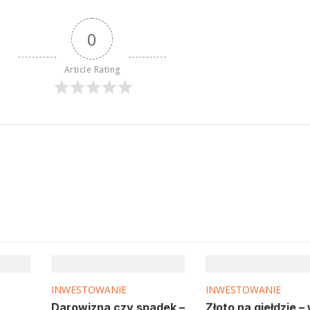
0
Article Rating
INWESTOWANIE
INWESTOWANIE
Darowizna czy spadek –
Złoto na giełdzie –