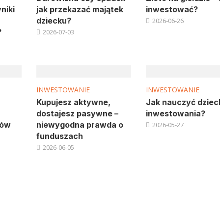
niki
jak przekazać majątek
inwestować?
dziecku?
2026-06-26
?
2026-07-03
INWESTOWANIE
INWESTOWANIE
Kupujesz aktywne,
Jak nauczyć dziec
dostajesz pasywne –
inwestowania?
ków
niewygodna prawda o
2026-05-27
funduszach
2026-06-05