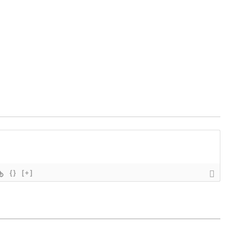
{}
[+]