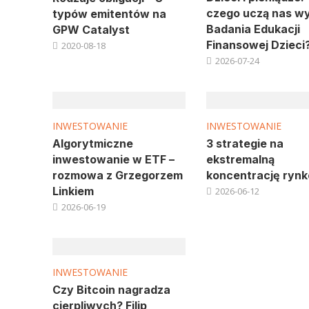
czego uczą nas wy
typów emitentów na
Badania Edukacji
GPW Catalyst
Finansowej Dzieci
2020-08-18
2026-07-24
INWESTOWANIE
INWESTOWANIE
Algorytmiczne
3 strategie na
inwestowanie w ETF –
ekstremalną
rozmowa z Grzegorzem
koncentrację ryn
Linkiem
2026-06-12
2026-06-19
INWESTOWANIE
Czy Bitcoin nagradza
cierpliwych? Filip